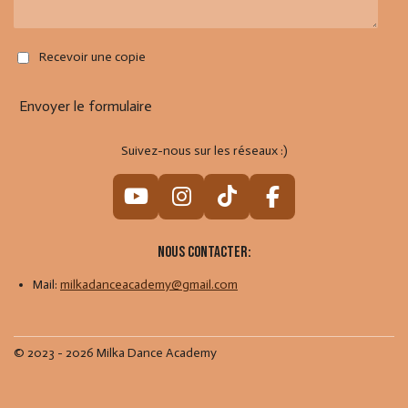
Recevoir une copie
Envoyer le formulaire
Suivez-nous sur les réseaux :)
Y
I
T
F
o
n
i
a
u
s
k
c
Nous contacter:
T
t
T
e
Mail:
milkadanceacademy@gmail.com
u
a
o
b
b
g
k
o
e
r
o
© 2023 - 2026 Milka Dance Academy
a
k
m