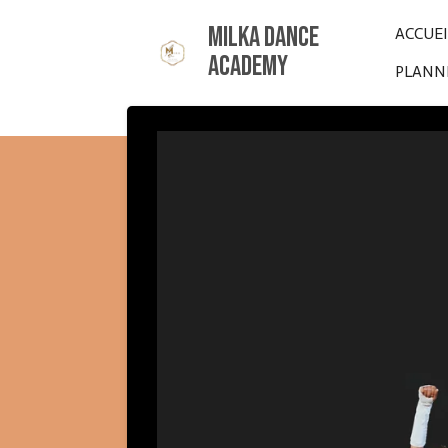
Passer
Milka Dance
ACCUE
au
Academy
PLANNI
contenu
principal