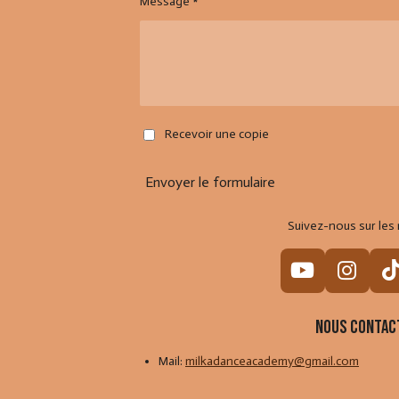
Message *
Recevoir une copie
Envoyer le formulaire
Suivez-nous sur les 
Y
I
o
n
i
u
s
Nous contac
T
t
Mail:
milkadanceacademy@gmail.com
u
a
b
g