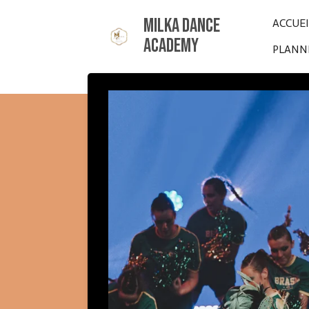
Passer
Milka Dance
ACCUE
au
Academy
PLANNI
contenu
principal