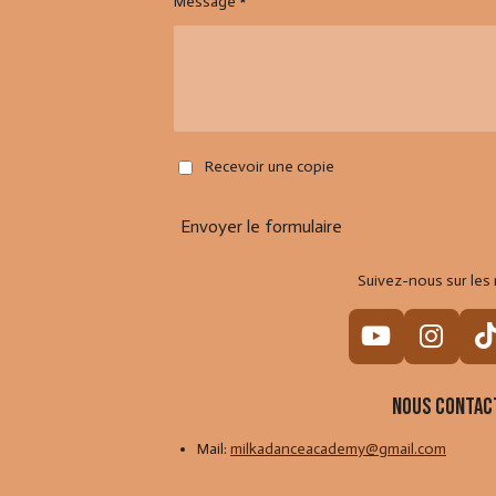
Message *
Recevoir une copie
Envoyer le formulaire
Suivez-nous sur les 
Y
I
o
n
i
u
s
Nous contac
T
t
Mail:
milkadanceacademy@gmail.com
u
a
b
g