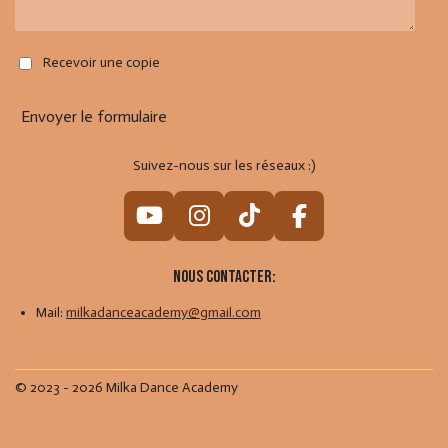
Recevoir une copie
Envoyer le formulaire
Suivez-nous sur les réseaux :)
Y
I
T
F
o
n
i
a
u
s
k
c
Nous contacter:
T
t
T
e
Mail:
milkadanceacademy@gmail.com
u
a
o
b
b
g
k
o
e
r
o
© 2023 - 2026 Milka Dance Academy
a
k
m