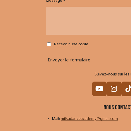
Message *
Recevoir une copie
Envoyer le formulaire
Suivez-nous sur les 
Y
I
o
n
i
u
s
Nous contac
T
t
Mail:
milkadanceacademy@gmail.com
u
a
b
g