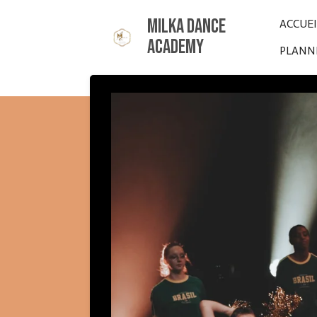
Passer
Milka Dance
ACCUE
au
Academy
PLANNI
contenu
principal