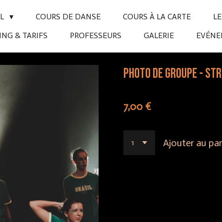
IL
COURS DE DANSE
COURS À LA CARTE
L
NG & TARIFS
PROFESSEURS
GALERIE
EVÉN
Photo de groupe - Str
7,00 €
Ajouter au pan