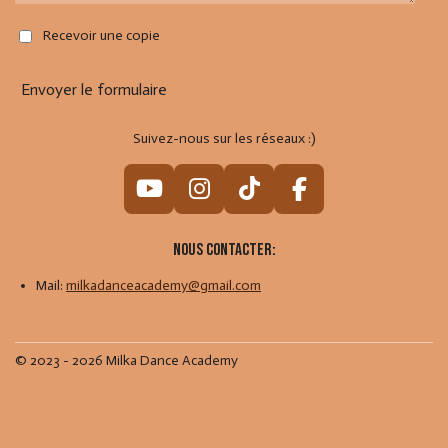
Recevoir une copie
Envoyer le formulaire
Suivez-nous sur les réseaux :)
Y
I
T
F
o
n
i
a
u
s
k
c
Nous contacter:
T
t
T
e
Mail:
milkadanceacademy@gmail.com
u
a
o
b
b
g
k
o
e
r
o
© 2023 - 2026 Milka Dance Academy
a
k
m