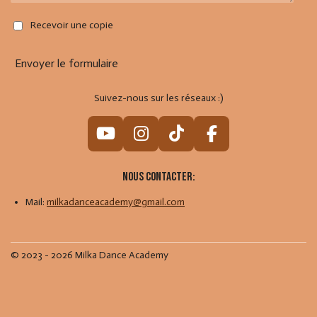
Recevoir une copie
Envoyer le formulaire
Suivez-nous sur les réseaux :)
Y
I
T
F
o
n
i
a
u
s
k
c
Nous contacter:
T
t
T
e
Mail:
milkadanceacademy@gmail.com
u
a
o
b
b
g
k
o
e
r
o
© 2023 - 2026 Milka Dance Academy
a
k
m