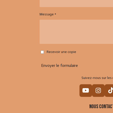
Message *
Recevoir une copie
Envoyer le formulaire
Suivez-nous sur les 
Y
I
o
n
i
u
s
Nous contac
T
t