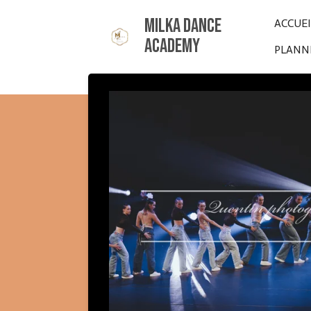
Passer
Milka Dance
ACCUE
au
Academy
PLANNI
contenu
principal