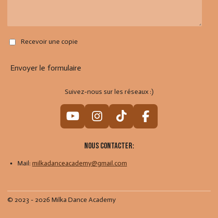
Recevoir une copie
Envoyer le formulaire
Suivez-nous sur les réseaux :)
Y
I
T
F
o
n
i
a
u
s
k
c
Nous contacter:
T
t
T
e
Mail:
milkadanceacademy@gmail.com
u
a
o
b
b
g
k
o
e
r
o
© 2023 - 2026 Milka Dance Academy
a
k
m