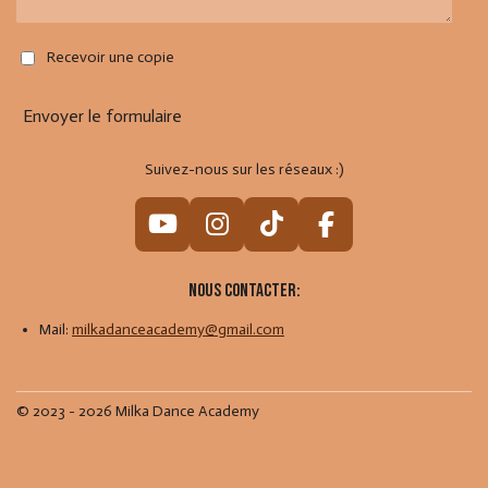
Recevoir une copie
Envoyer le formulaire
Suivez-nous sur les réseaux :)
Y
I
T
F
o
n
i
a
u
s
k
c
Nous contacter:
T
t
T
e
Mail:
milkadanceacademy@gmail.com
u
a
o
b
b
g
k
o
e
r
o
© 2023 - 2026 Milka Dance Academy
a
k
m