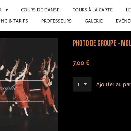
IL
COURS DE DANSE
COURS À LA CARTE
L
NG & TARIFS
PROFESSEURS
GALERIE
EVÉN
Photo de groupe - Mo
7,00 €
Ajouter au pan