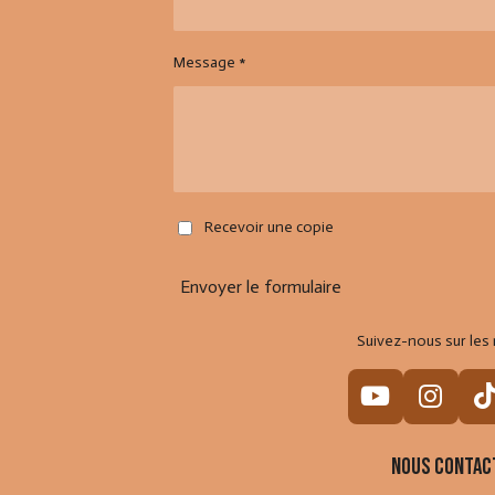
Message *
Recevoir une copie
Envoyer le formulaire
Suivez-nous sur les 
Y
I
o
n
i
u
s
Nous contac
T
t