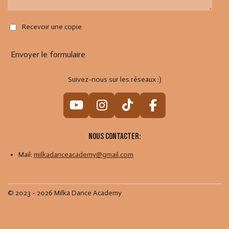
Recevoir une copie
Envoyer le formulaire
Suivez-nous sur les réseaux :)
Y
I
T
F
o
n
i
a
u
s
k
c
Nous contacter:
T
t
T
e
Mail:
milkadanceacademy@gmail.com
u
a
o
b
b
g
k
o
e
r
o
© 2023 - 2026 Milka Dance Academy
a
k
m