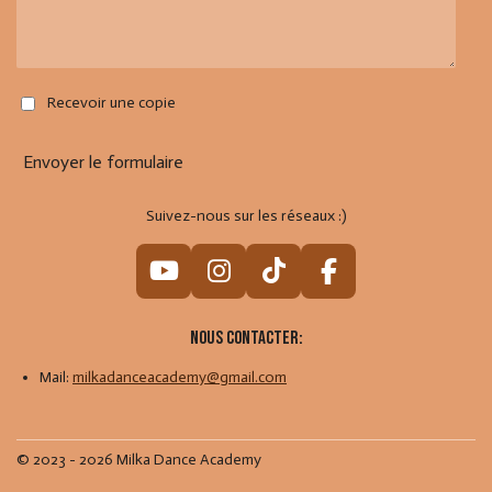
Recevoir une copie
Envoyer le formulaire
Suivez-nous sur les réseaux :)
Y
I
T
F
o
n
i
a
u
s
k
c
Nous contacter:
T
t
T
e
Mail:
milkadanceacademy@gmail.com
u
a
o
b
b
g
k
o
e
r
o
© 2023 - 2026 Milka Dance Academy
a
k